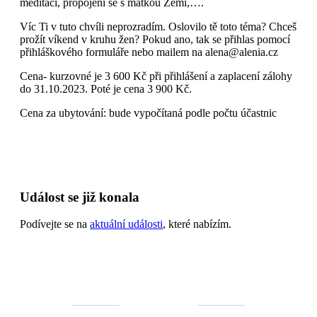
meditací, propojení se s matkou Zemí,….
Víc Ti v tuto chvíli neprozradím. Oslovilo tě toto téma? Chceš
prožít víkend v kruhu žen? Pokud ano, tak se přihlas pomocí
přihláškového formuláře nebo mailem na alena@alenia.cz
Cena- kurzovné je 3 600 Kč při přihlášení a zaplacení zálohy
do 31.10.2023. Poté je cena 3 900 Kč.
Cena za ubytování: bude vypočítaná podle počtu účastnic
Událost se již konala
Podívejte se na
aktuální události
, které nabízím.