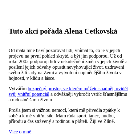
Tuto akci pořádá Alena Cetkovská
Od mala mne baví pozorovat lidi, vnímat to, co je v jejich
projevu na první pohled skryté, a být jim podporou. Už od
roku 2002 podporuji lidi v uskutečnění změn v jejich životě a
posílení jejich odvahy opustit nevyhovující život, uzdravení
svého žití tady na Zemi a vytvoření naplněnějšího života v
hojnosti, v klidu a lásce.
Vytvářím
bezpečný prostor, ve kterém můžete snadněji uvidět
svůj vnitřní potenciál
a odvážněji vykročit vstříc šťastnějšímu
a radostnějšímu životu.
Prošla jsem si vážnou nemocí, která mě přivedla zpátky k
sobě a k mé vnitřní síle. Mám ráda sport, tanec, hudbu,
přírodu a čas strávený s rodinou a přáteli. Žiji ve Zlíně.
Více o mně