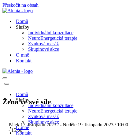
Přeskočit na obsah
Domů
Služby
Individuální konzultace
NeuroEnergetická terapie
Zvuková masáž
Skupinové akce
O mně
Kontakt
Navigační
menu
Navigační
menu
Domů
Služby
Žena ve své síle
Individuální konzultace
NeuroEnergetická terapie
Zvuková masáž
Skupinové akce
Pátek 17. listopadu 2023 / - Neděle 19. listopadu 2023 / 10:00
O mně
- 15:00
Kontakt