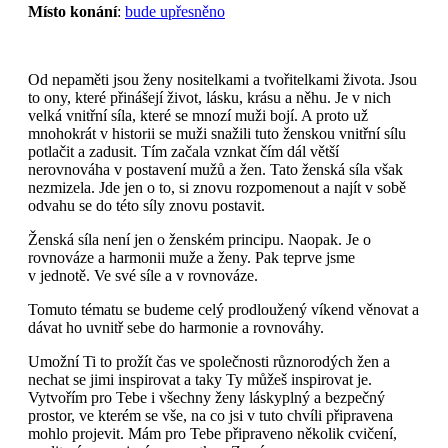
Místo konání
:
bude upřesněno
Od nepaměti jsou ženy nositelkami a tvořitelkami života. Jsou
to ony, které přinášejí život, lásku, krásu a něhu. Je v nich
velká vnitřní síla, které se mnozí muži bojí. A proto už
mnohokrát v historii se muži snažili tuto ženskou vnitřní sílu
potlačit a zadusit. Tím začala vznkat čím dál větší
nerovnováha v postavení mužů a žen. Tato ženská síla však
nezmizela. Jde jen o to, si znovu rozpomenout a najít v sobě
odvahu se do této síly znovu postavit.
Ženská síla není jen o ženském principu. Naopak. Je o
rovnováze a harmonii muže a ženy. Pak teprve jsme
v jednotě. Ve své síle a v rovnováze.
Tomuto tématu se budeme celý prodloužený víkend věnovat a
dávat ho uvnitř sebe do harmonie a rovnováhy.
Umožní Ti to prožít čas ve společnosti různorodých žen a
nechat se jimi inspirovat a taky Ty můžeš inspirovat je.
Vytvořím pro Tebe i všechny ženy láskyplný a bezpečný
prostor, ve kterém se vše, na co jsi v tuto chvíli připravena
mohlo projevit. Mám pro Tebe připraveno několik cvičení,