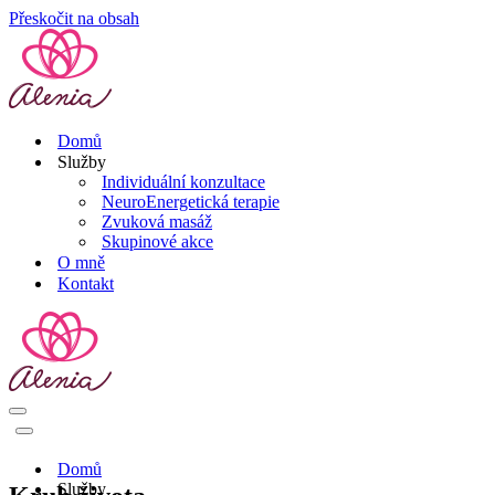
Přeskočit na obsah
Domů
Služby
Individuální konzultace
NeuroEnergetická terapie
Zvuková masáž
Skupinové akce
O mně
Kontakt
Navigační
menu
Navigační
menu
Domů
Služby