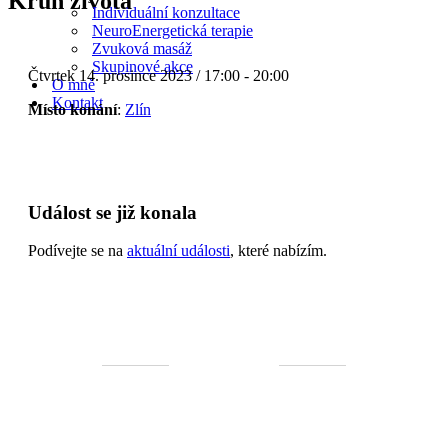
Kruh života
Individuální konzultace
NeuroEnergetická terapie
Zvuková masáž
Skupinové akce
Čtvrtek 14. prosince 2023 / 17:00 - 20:00
O mně
Kontakt
Místo konání
:
Zlín
Událost se již konala
Podívejte se na
aktuální události
, které nabízím.