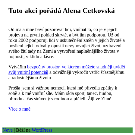
Tuto akci pořádá Alena Cetkovská
Od mala mne baví pozorovat lidi, vnímat to, co je v jejich
projevu na první pohled skryté, a být jim podporou. Už od
roku 2002 podporuji lidi v uskutečnění změn v jejich životě a
posílení jejich odvahy opustit nevyhovující život, uzdravení
svého žití tady na Zemi a vytvoření naplněnějšího života v
hojnosti, v klidu a lásce.
Vytvářím
bezpečný prostor, ve kterém můžete snadněji uvidět
svůj vnitřní potenciál
a odvážněji vykročit vstříc šťastnějšímu
a radostnějšímu životu.
Prošla jsem si vážnou nemocí, která mě přivedla zpátky k
sobě a k mé vnitřní síle. Mám ráda sport, tanec, hudbu,
přírodu a čas strávený s rodinou a přáteli. Žiji ve Zlíně.
Více o mně
Neve
| Běží na
WordPress