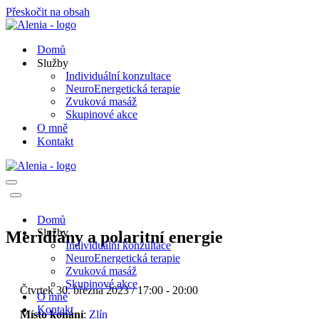
Přeskočit na obsah
Domů
Služby
Individuální konzultace
NeuroEnergetická terapie
Zvuková masáž
Skupinové akce
O mně
Kontakt
Navigační
menu
Navigační
menu
Domů
Služby
Meridiány a polaritní energie
Individuální konzultace
NeuroEnergetická terapie
Zvuková masáž
Skupinové akce
Čtvrtek 30. března 2023 / 17:00 - 20:00
O mně
Kontakt
Místo konání
:
Zlín