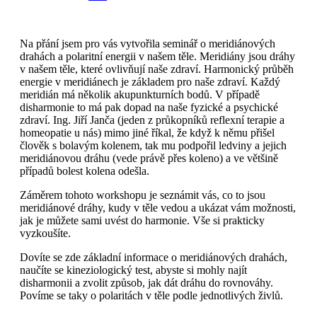
Na přání jsem pro vás vytvořila seminář o meridiánových
drahách a polaritní energii v našem těle. Meridiány jsou dráhy
v našem těle, které ovlivňují naše zdraví. Harmonický průběh
energie v meridiánech je základem pro naše zdraví. Každý
meridián má několik akupunkturních bodů. V případě
disharmonie to má pak dopad na naše fyzické a psychické
zdraví. Ing. Jiří Janča (jeden z průkopníků reflexní terapie a
homeopatie u nás) mimo jiné říkal, že když k němu přišel
člověk s bolavým kolenem, tak mu podpořil ledviny a jejich
meridiánovou dráhu (vede právě přes koleno) a ve většině
případů bolest kolena odešla.
Záměrem tohoto workshopu je seznámit vás, co to jsou
meridiánové dráhy, kudy v těle vedou a ukázat vám možnosti,
jak je můžete sami uvést do harmonie. Vše si prakticky
vyzkoušíte.
Dovíte se zde základní informace o meridiánových drahách,
naučíte se kineziologický test, abyste si mohly najít
disharmonii a zvolit způsob, jak dát dráhu do rovnováhy.
Povíme se taky o polaritách v těle podle jednotlivých živlů.