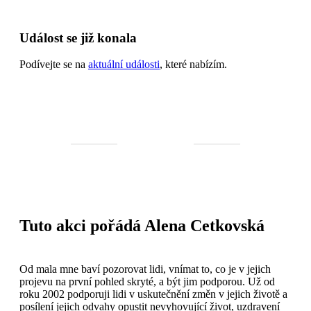
Událost se již konala
Podívejte se na
aktuální události
, které nabízím.
Tuto akci pořádá Alena Cetkovská
Od mala mne baví pozorovat lidi, vnímat to, co je v jejich
projevu na první pohled skryté, a být jim podporou. Už od
roku 2002 podporuji lidi v uskutečnění změn v jejich životě a
posílení jejich odvahy opustit nevyhovující život, uzdravení